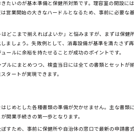
おきたいのが基本準備と保健所対策です。理容室の開設に
理容室の消毒と衛生管理で合格を目指す
査は営業開始の大きなハードルとなるため、事前に必要な
開業届から営業開始までの理容室手続き流れ
理容室開業届の作成と提出手順
トはどこまで揃えればよいか」と悩みますが、まずは保健
理容室の営業開始に向けた申請の流れ
化しましょう。失敗例として、消毒設備が基準を満たさず
保健所への理容室開業手続き徹底解説
ジュールに余裕を持たせることが成功のポイントです。
理容室開業後の必要な届け出と注意点
ンプルにまとめつつ、検査当日には全ての書類とセットが
理容室開業から営業までのスケジュール
業スタートが実現できます。
スムーズな理容室開業に必須な書類と設備整備
理容室開業に必要な書類と作成のコツ
理容室設備基準と整備で失敗しない方法
をはじめとした各種書類の準備が欠かせません。主な書類
理容室開業を成功させる設備投資計画
とが開業手続きの第一歩となります。
理容室の保健所検査に合わせた設備選び
及ぼすため、事前に保健所や自治体の窓口で最新の申請書