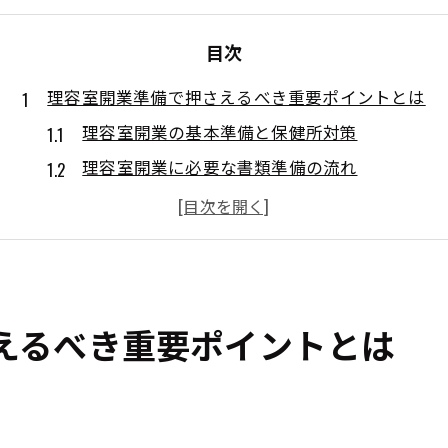
目次
理容室開業準備で押さえるべき重要ポイントとは
理容室開業の基本準備と保健所対策
理容室開業に必要な書類準備の流れ
理容室の内装と設備選びのポイント
理容室開業で失敗しない資金計画の立て方
理容室開業届の提出時に注意したい点
一人理容室の成功を導く保健所検査対策ガイド
えるべき重要ポイントとは
理容室の保健所検査基準と合格のコツ
一人理容室で必要な保健所対応ノウハウ
理容室開業時の保健所検査ポイント解説
理容室保健所検査で指摘されやすい事例