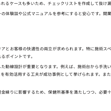
理容室開業で必要な設備と消毒セット
られるケースも多いため、チェックリストを作成して抜け
保健所による理容室検査を乗り越えるための知恵
ーの体験談や公式マニュアルを参考にすると安心です。開
理容室検査で重視される衛生基準とは
。
理容室の消毒体制を万全に整える方法
理容室開業時の保健所立入検査準備
理容室の検査合格に役立つ現場対策例
リアとお客様の快適性の両立が求められます。特に施術ス
理容室検査で失敗しない当日の注意点
れるポイントです。
理容室経営で失敗を避けるための準備と実践例
した動線設計が重要となります。例えば、施術台から手洗
ご予約はこちら
ご予約はこちら
理容室経営で失敗しない資金管理術
スを有効活用する工夫が成功事例として挙げられます。ま
理容室の集客アップに繋がる経営戦略
理容室経営で見落としがちな落とし穴
資金繰りに影響するため、保健所基準を満たしつつ、必要
理容室の一人経営で年収を安定させる方法
。
理容室開業時に考えるべきリスク対策