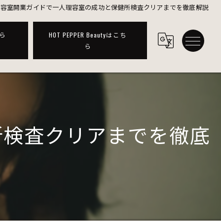
理容室開業ガイドで一人理容室の成功と保健所検査クリアまでを徹底解説
ら
HOT PEPPER Beautyはこち
ら
所検査クリアまでを徹底