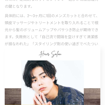
の鍵となります。
具体的には、2～3ヶ月に1回のメンズカットと合わせて、
頭皮マッサージやトリートメントを取り入れることで根
元から髪のボリュームアップやパサつき防止が期待でき
ます。失敗例として「自己流で間隔を空けすぎて清潔感
が損なわれた」「スタイリング剤の使い過ぎでべたつい
た印象になった」などがあり、正しい知識とプロのサポ
ートが大切です。自分に合ったケア方法を見つけ、髪型
と清潔感を両立させましょう。
悩みに寄り添うメンズカットが自信
を育む理由