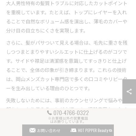
大人男性特有の髪質トラブルに対応したカットポイント
を重視しています。たとえば、トップにレイヤーを入れ
ることで自然なボリューム感を演出し、薄毛のカバーや
分け目の目立ちにくさを実現します。
さらに、髪がパサついて見える場合は、毛先に重さを残
しつつまとまりやすいシルエットに仕上げるのがコツで
す。サイドや襟足は清潔感を意識してすっきりと仕上げ
ることで、全体の印象が引き締まります。これらの技術
は、岡山メンズカット専門店で多くの口コミやリピータ
ーを生み出している理由のひとつです。
失敗しないためには、事前のカウンセリングで悩みや希
望をしっかり伝えることが大切です。経験豊富なスタイ
070-4766-0322
リストが対応することで、髪質や骨格に合わせたオーダ
※お客様以外の営業電話
はお断りしています。
ーメイドのカットが受けられます。実際に「朝のセット
お問い合わせ
HOT PEPPER Beauty