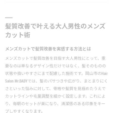
清潔感とボリューム感を両立するカット技
術
薄毛対策に効果的なメンズカットの提案法
髪質改善で叶える大人男性のメンズ
岡山の人気メンズカットで得られる満足感
カット術
清潔感を高めるメンズカット選びのポイント
メンズカットで髪質改善を実感する方法とは
清潔感重視の大人メンズカットの選び方
ビジネスにも合うメンズカットの特徴とは
メンズカットで髪質改善を目指す大人男性にとって、重
要なのは単なるデザイン性だけではなく、髪そのものの
岡山メンズカット専門店で叶う清潔感アッ
状態や扱いやすさにまで配慮した施術です。岡山市のHair
プ
Salon Mr.BABYでは、髪のパサつきや広がり、まとまりにく
メンズカットで印象を変えるスタイル提案
さといった悩みに対して、骨格や髪質を見極めたうえで
髪型と清潔感の関係を深掘りするポイント
カットラインや毛量調整を細かく設定します。これによ
悩みに寄り添うメンズカットが自信を育む理由
り、毎朝のセットが楽になり、清潔感のある印象をキー
薄毛やボリューム不足に強いメンズカット
プしやすくなります。