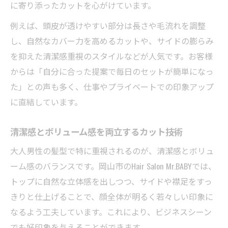
に寄り添ったカットを心がけています。
メンズカットで実現する髪質ケアの基本
例えば、頭皮が透けやすい部分は長さや毛流れを調整
髪質改善に役立つカットのポイント解説
し、自然なカバー力を高めるカットや、サイドの膨らみ
トリートメントとメンズカットの相乗効果
を抑えた清潔感重視のスタイルなどが人気です。お客様
大人男性の髪を守るケア方法とカット術
からは「自分に合った提案で毎日のセットが簡単になっ
メンズカット後の髪質維持テクニック
た」との声も多く、仕事やプライベートでの印象アップ
忙しい大人男性にも続けやすいメンズカットと
に直結しています。
は
清潔感とボリューム感を両立するカット技術
時短で整う忙しい男性向けメンズカット術
大人男性の髪型で特に重視されるのが、清潔感とボリュ
スピーディな施術で維持しやすい髪型選び
ーム感のバランスです。岡山市のHair Salon Mr.BABYでは、
メンズカットの理想的な頻度とメリット
トップに自然な立体感を出しつつ、サイドや襟足をすっ
仕事帰りでも通えるメンズカットの魅力
きりと仕上げることで、顔全体が明るく若々しい印象に
手間いらずのスタイリングを叶えるカット
なるよう工夫しています。これにより、ビジネスシーン
でも好印象を与えることができます。