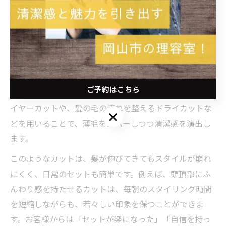
薄毛やボリューム不足に強いメンズカット
薄毛やボリューム不足は多くの大人男性が抱える髪の悩
みです。岡山県岡山市のメンズ専門理容室Hair Salon
Mr.BABYでは、髪の密度や毛流れを見極めた上で、立体感
と自然な仕上がりを重視したカット技術を提供していま
ご予約はこちら
す。特にトップや前髪にボリュームが出やすいようなレ
イヤーカットや、髪の毛の流れを整えるドライカットな
ご予約はこちら
どを用いることで、薄毛をカバーしつつ清潔感を演出し
ます。
このようなカットは、髪が伸びてきてもスタイルが崩れ
にくく、日常のセットも簡単です。例えば、頭頂部にふ
んわり感を持たせるカットは、毎朝のスタイリング時間
を短縮しながらも、若々しい印象を保つことができま
す。お客様からは「セットが楽になった」「自信を持っ