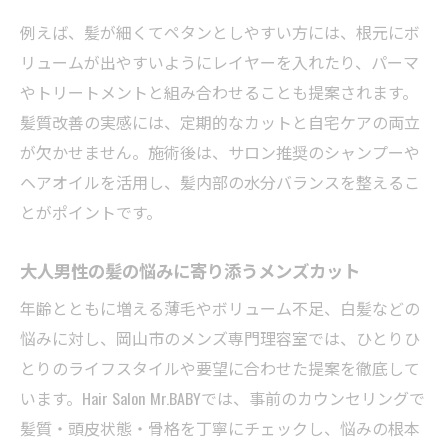
大人男性の悩みを解決するカウンセリング
例えば、髪が細くてペタンとしやすい方には、根元にボ
術
リュームが出やすいようにレイヤーを入れたり、パーマ
メンズカットで日々の自信を高める秘訣
やトリートメントと組み合わせることも提案されます。
悩み別スタイル提案で満足度が変わる理由
髪質改善の実感には、定期的なカットと自宅ケアの両立
岡山メンズ美容院の寄り添い力を徹底解説
が欠かせません。施術後は、サロン推奨のシャンプーや
薄毛やボリュームの悩みに合うスタイル提案法
ヘアオイルを活用し、髪内部の水分バランスを整えるこ
とがポイントです。
薄毛対策に特化したメンズカットの工夫
ボリューム不足を補うカットテクニック
大人男性の髪の悩みに寄り添うメンズカット
大人男性に似合う髪型の提案ポイント
年齢とともに増える薄毛やボリューム不足、白髪などの
メンズカットで自然な立体感を演出する方
悩みに対し、岡山市のメンズ専門理容室では、ひとりひ
法
とりのライフスタイルや要望に合わせた提案を徹底して
悩みに応じたスタイルで理想の髪型へ
います。Hair Salon Mr.BABYでは、事前のカウンセリングで
新しい自分へ導く髪質ケアとメンズカットの極
髪質・頭皮状態・骨格を丁寧にチェックし、悩みの根本
意