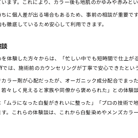
ています。これにより、カラー後も地肌のかゆみや赤みと
効率良く仕上がる白髪染め施術のポイント
持ちに個人差が出る場合もあるため、事前の相談が重要で
内も徹底しているため安心して利用できます。
験談
めを体験した方々からは、「忙しい中でも短時間で仕上が
 Mr.BABYでは、施術前のカウンセリングが丁寧で安心できた
でカラー剤が心配だったが、オーガニック成分配合でまった
、若々しく見えると家族や同僚から褒められた」との体験
は「ムラになった白髪がきれいに整った」「プロの技術で
ます。これらの体験談は、これから白髪染めやメンズカラ