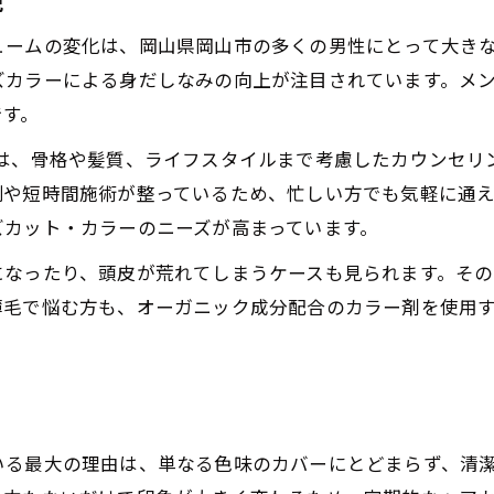
現
薄毛予防にも役立つ白髪染めのポイント
ュームの変化は、岡山県岡山市の多くの男性にとって大き
メンズカラーの頭皮ケア意識が高まる背景
ズカラーによる身だしなみの向上が注目されています。メ
オーガニック成分が叶える自然な髪色体験
です。
オーガニック成分で自然なメンズカラーを実現
r.BABYでは、骨格や髪質、ライフスタイルまで考慮したカウ
髪と頭皮を守る白髪染めの最新トレンド
や短時間施術が整っているため、忙しい方でも気軽に通える
敏感肌でも安心なメンズカラー体験談
ズカット・カラーのニーズが高まっています。
ナチュラル志向に最適な白髪染め施術の魅力
になったり、頭皮が荒れてしまうケースも見られます。そ
オーガニック白髪染めで叶うツヤ髪メンズカラー
薄毛で悩む方も、オーガニック成分配合のカラー剤を使用
敏感肌でも安心なメンズカラーの選び方
敏感肌対応の白髪染めメンズカラーの選び方
地肌に優しいメンズカラー剤の特徴
白髪染めで頭皮トラブルを防ぐコツ
いる最大の理由は、単なる色味のカバーにとどまらず、清