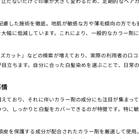
オーガニック成分配合メンズカラーの安心感
目立たないだけで印象が大きく変わるため、定期的なヘア
敏感肌でも続けやすい白髪染め施術ポイント
髪と地肌を守るカラー施術のポイント解説
は頭皮の健康にも配慮した施術を徹底。地肌が敏感な方や薄毛傾向の
を大幅に低減しています。これにより、一般的なカラー剤
地肌と髪をいたわるメンズカラー施術法
白髪染めで髪ダメージを抑えるための対策
オーガニック成分で安心のカラー体験
メンズカット」などの検索が増えており、実際の利用者の口
が目立ちます。自分に合った白髪染めを選ぶことで、日常
頭皮を守るメンズカラーの施術ポイント
髪質改善を意識した白髪染めの工夫
ご予約はこちら
ご予約はこちら
事情
短時間で清潔感アップできる白髪染め術
メンズカラーで時短と清潔感を両立する方法
増えており、それに伴いカラー剤の成分にも注目が集まっ
つつ、しっかりと白髪をカバーできるのが特徴です。特に
短時間施術が可能な白髪染めメンズカラー
忙しい男性も安心の時短白髪染めテクニック
清潔感を簡単に演出できるメンズカラー術
由来の保湿成分や頭皮を保護する成分が配合されたカラー剤を厳選し