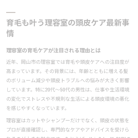
理容室のメンズ育毛が支持される背景
頭皮環境改善には理容室が頼れる理由
育毛も叶う理容室の頭皮ケア最新事
理容室で頭皮環境を根本から見直す方法
情
専門理容室が頭皮診断で導く最適ケア
理容室の施術で得られる頭皮改善効果
理容室の育毛ケアが注目される理由とは
理容室を活用した薄毛予防のポイント
近年、岡山市の理容室では育毛や頭皮ケアへの注目度が
頭皮ケアを理容室で始めるメリット解説
高まっています。その背景には、年齢とともに増える髪
薄毛対策を始めるなら理容室での施術が鍵
のボリューム減少や頭皮トラブルへの悩みが大きく影響
理容室が提案する薄毛対策のステップ
しています。特に20代〜50代の男性は、仕事や生活環境
育毛効果を高める理容室での施術内容
の変化でストレスや不規則な生活による頭皮環境の悪化
理容室で受けられる薄毛予防のポイント
を感じやすくなっています。
理容室で始める薄毛ケアの実践方法
理容室はカットやシャンプーだけでなく、頭皮の状態を
専門理容室ならではの薄毛相談の流れ
プロが直接確認し、専門的なケアやアドバイスを受けら
髪型の変化と育毛の両立を理容室で実感