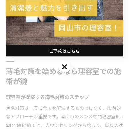
しょう。
これから頭皮ケアを始めたい方や薄毛が気になり始めた
方にとって、理容室の利用は最適な選択肢の一つです。
まずは気軽に相談し、自分に合ったメニューで継続的に
ケアを続けることが、健康な髪を守る秘訣です。
ご予約はこちら
ご予約はこちら
薄毛対策を始めるなら理容室での施
術が鍵
理容室が提案する薄毛対策のステップ
薄毛対策は一度に全てを解決するものではなく、段階的
なアプローチが重要です。岡山市のメンズ専門理容室Hair
Salon Mr.BABYでは、カウンセリングから始まり、頭皮の状