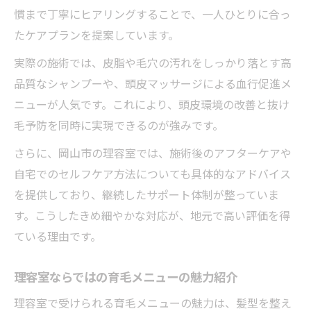
大人男性の薄毛悩みに理容室ができること
慣まで丁寧にヒアリングすることで、一人ひとりに合っ
プロによる頭皮診断とカウンセリングの流れ
たケアプランを提案しています。
理容室の頭皮診断で分かる現状と改善策
実際の施術では、皮脂や毛穴の汚れをしっかり落とす高
理容室のプロが行うカウンセリングの内容
品質なシャンプーや、頭皮マッサージによる血行促進メ
ニューが人気です。これにより、頭皮環境の改善と抜け
頭皮診断から導く理容室のオーダーメイド
毛予防を同時に実現できるのが強みです。
ケア
理容室で安心できる頭皮相談のポイント
さらに、岡山市の理容室では、施術後のアフターケアや
カウンセリングで理容室が重視する視点
自宅でのセルフケア方法についても具体的なアドバイス
を提供しており、継続したサポート体制が整っていま
す。こうしたきめ細やかな対応が、地元で高い評価を得
ている理由です。
理容室ならではの育毛メニューの魅力紹介
理容室で受けられる育毛メニューの魅力は、髪型を整え