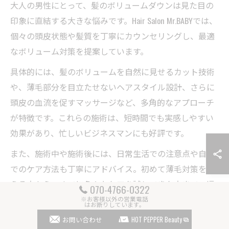
大人の男性にとって、髪のボリュームダウンは見た目の
印象に直結する大きな悩みです。Hair Salon Mr.BABYでは、
個々の頭皮状態や髪質を丁寧にカウンセリングし、最適
なボリューム対策を提案しています。
具体的には、髪のボリュームを自然に見せるカット技術
や、薄毛部分を目立たせないヘアスタイル設計、さらに
頭皮の血流を促すマッサージなど、多角的なアプローチ
が特徴です。これらの施術は、短時間でも実感しやすい
効果があり、忙しいビジネスマンにも好評です。
また、施術中や施術後には、日常生活での注意点や自宅
でのケア方法も丁寧にアドバイス。初めて薄毛対策を考
える方から、すでに色々なケアを試してきた方まで、幅
070-4766-0322
広い世代の男性に安心して利用いただけるサポート体制
※お客様以外の営業電話
はお断りしています。
が整っています。
お問い合わせ
HOT PEPPER Beauty