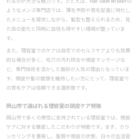
れるのが大きな魅力です。たとえば、Hair Salon Mr.BABYの
ようなメンズ専門店では、薄毛予防や育毛促進に特化し
理容室で髪型と育毛を同時に叶える方法
たメニューを提供しながら、髪型も整えられるため、見
育毛とヘアスタイル提案の理容室活用術
た目の変化と同時に自信も得やすい環境が整っていま
理容室で髪型を整えながら育毛促進する
す。
育毛施術と似合う髪型選びを理容室で
また、理容室でのケアは自宅でのセルフケアよりも効果
理容室が実現する薄毛悩みを活かすスタイ
的な場合が多く、毛穴の汚れ除去や頭皮マッサージな
ル
ど、専門技術を活かした施術が人気の理由となっていま
理容室メニューで叶える大人男性のボリューム
す。頭皮や髪の健康を維持したい方にとって、理容室で
アップ
の育毛ケアは信頼できる選択肢です。
理容室のメニューで髪のボリュームを回復
大人男性に理容室が提案するボリューム対
岡山市で選ばれる理容室の頭皮ケア特徴
策
岡山市で多くの男性に支持されている理容室では、頭皮
理容室の施術で実感できる髪の変化とは
ケアに対する徹底したこだわりが特徴です。まず、カウ
育毛促進を叶える理容室メニューの選び方
ンセリングを重視し、髪質や頭皮の状態、日々の生活習