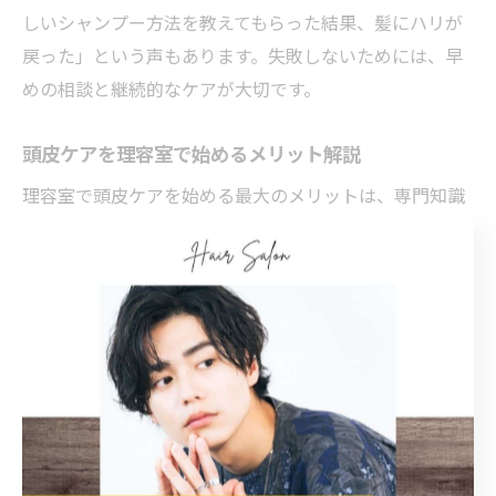
しいシャンプー方法を教えてもらった結果、髪にハリが
戻った」という声もあります。失敗しないためには、早
めの相談と継続的なケアが大切です。
頭皮ケアを理容室で始めるメリット解説
理容室で頭皮ケアを始める最大のメリットは、専門知識
を持つ理容師による的確なアドバイスと、最新のケアメ
ニューを受けられる点です。岡山市のメンズ専門理容室
なら、髪型を整えながら頭皮環境の改善や薄毛予防を同
時に進めることができます。
さらに、プライベート空間でリラックスしながら施術を
受けられるため、ストレス軽減や心身のリフレッシュ効
果も期待できます。プロの手による頭皮マッサージは、
自宅ケアでは得られない心地良さと効果を実感できるで