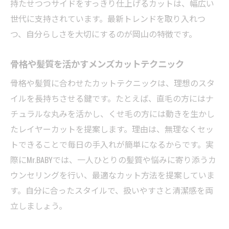
持たせつつサイドをすっきり仕上げるカットは、幅広い
扱いやすさ重視のメンズカット選び方ガイ
世代に支持されています。最新トレンドを取り入れつ
ド
つ、自分らしさを大切にするのが岡山の特徴です。
岡山でおすすめのメンズカット専門店特徴
日常に馴染むメンズカットが人気の理由
骨格や髪質を活かすメンズカットテクニック
長持ちするメンズカットのポイントを解説
骨格や髪質に合わせたカットテクニックは、理想のスタ
自然な仕上がり重視のカット技術に注目
イルを長持ちさせる鍵です。たとえば、直毛の方にはナ
骨格や髪質に合うメンズカットの選び方
チュラルな丸みを活かし、くせ毛の方には動きを生かし
たレイヤーカットを提案します。理由は、無理なくセッ
骨格や髪質を活かすメンズカットの秘訣
トできることで毎日の手入れが簡単になるからです。実
岡山市で一人ひとりに最適なカットを提案
際にMr.BABYでは、一人ひとりの髪質や悩みに寄り添うカ
メンズカットで理想のシルエットを実現す
ウンセリングを行い、最適なカット方法を提案していま
る方法
す。自分に合ったスタイルで、扱いやすさと清潔感を両
髪質別メンズカットのおすすめポイント紹
立しましょう。
介