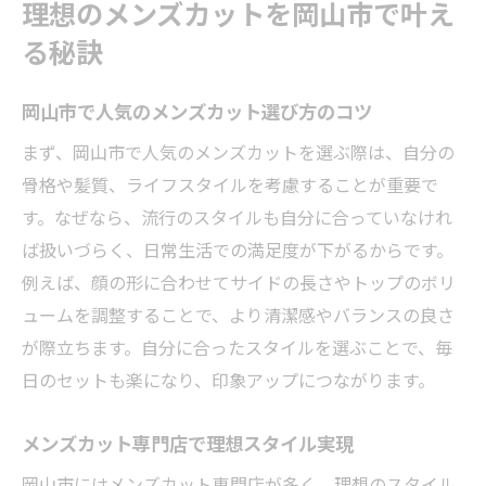
理想のメンズカットを岡山市で叶え
方法
トレンドヘアも叶うメンズカット体験談紹
る秘訣
介
岡山市で人気のメンズカット選び方のコツ
トレンド感あるメンズカットが注目される理由
メンズカットで叶う自然体トレンドヘアの
まず、岡山市で人気のメンズカットを選ぶ際は、自分の
魅力
骨格や髪質、ライフスタイルを考慮することが重要で
す。なぜなら、流行のスタイルも自分に合っていなけれ
岡山のメンズカット人気が高まる背景とは
ば扱いづらく、日常生活での満足度が下がるからです。
トレンドヘアを取り入れたメンズカット体
例えば、顔の形に合わせてサイドの長さやトップのボリ
験談
ュームを調整することで、より清潔感やバランスの良さ
清潔感を意識したメンズカットのポイント
が際立ちます。自分に合ったスタイルを選ぶことで、毎
解説
日のセットも楽になり、印象アップにつながります。
岡山市で選ばれるメンズカット専門店の特
徴
メンズカット専門店で理想スタイル実現
最新トレンドを反映したメンズカットの実
岡山市にはメンズカット専門店が多く、理想のスタイル