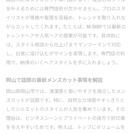
例
を叶えるためには専門技術が欠かせません。プロのスタ
岡山市で人気上昇中のメンズカット事情
イリストが骨格や髪質を見極め、トレンドを取り入れな
岡山メンズカット人気の理由と選び方の工
がらカットしてくれます。たとえば、Mr.BABYでは最新の
夫
トレンドヘアや人気ヘアの提案が可能です。具体的に
専門店で叶う理想のメンズカット体験を紹
は、スタイル相談から仕上げまでマンツーマンで対応
介
し、日常に溶け込むデザインを実現します。専門店の利
メンズカットとパーマの組み合わせが注目
用で、納得のいくヘアスタイルを手に入れましょう。
岡山市で最新スタイルが得られるサロンの
岡山で話題の最新メンズカット事情を解説
選び方
トレンドを抑えたメンズカットの魅力を解
岡山県岡山市では、清潔感と扱いやすさを両立したメン
説
ズカットが話題です。特に、自然な立体感やすっきりと
したシルエットのスタイルが人気を集めています。その
口コミで話題のメンズカット専門店の特徴
理由は、ビジネスシーンとプライベートの両方で好印象
清潔感と扱いやすさ重視のメンズヘア選び
を与えやすいためです。例えば、トップにボリュームを
清潔感が際立つ岡山市のメンズカット提案