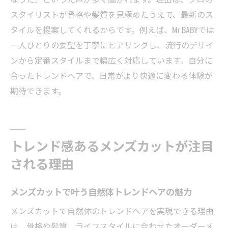
ル
スタイリストが骨格や髪質を見極めたうえで、最新のス
扱いやすさ抜群の自然派メンズカットの特
タイルを提案してくれるからです。例えば、Mr.BABYでは
徴
一人ひとりの要望を丁寧にヒアリングし、流行のデザイ
メンズカットで作る柔らかな印象の秘訣
ンから定番スタイルまで幅広く対応しています。自分に
合ったトレンドヘアで、日常がより快適に変わる体験が
岡山市で注目の自然な仕上がりのカット体
期待できます。
験
毎日が楽しくなるメンズカットの選び方
メンズカットで日常が変わる体験を手に入れる
トレンド感あるメンズカットが注目
メンズカットで自信が生まれる毎日を実感
される理由
岡山市で叶う理想のメンズヘアライフとは
人気のメンズカットがもたらす変化に注目
メンズカットで叶う自然体トレンドヘアの魅力
扱いやすさと清潔感を両立したヘア体験
メンズカットで自然体のトレンドヘアを実現できる理由
新しい自分と出会えるメンズカットの魅力
は、骨格や髪質、ライフスタイルに合わせたオーダーメ