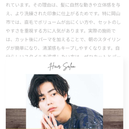
れています。その理由は、髪に自然な動きや立体感を与
え、より洗練された印象に仕上がるためです。特に岡山
市では、直毛でボリュームが出にくい方や、セットのし
やすさを重視する方に人気があります。実際の施術で
は、カット後にパーマを加えることで、朝のスタイリン
グが簡単になり、清潔感もキープしやすくなります。自
分らしいスタイルを追求したい方は、ぜひカットとパー
マの両方を検討してみてください。
岡山市で最新スタイルが得られるサロンの選び方
岡山市で最新のメンズカットを希望する場合、サロン選
びが重要です。ポイントは、トレンドヘアや人気スタイ
ルに強いサロンを選ぶこと。また、骨格や髪質を見極め
るカウンセリング力や、アフターケアのアドバイスが充
実しているかもチェックしましょう。具体的には、施術