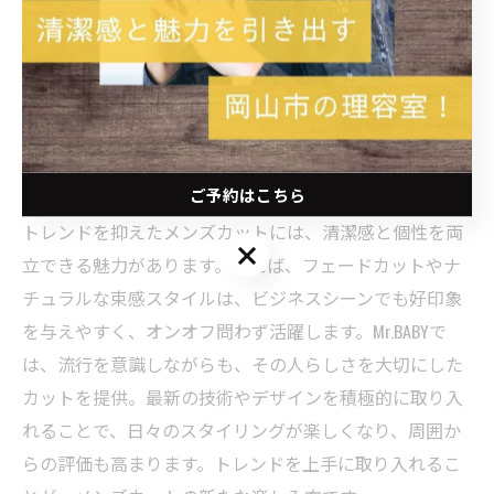
事例や口コミを参考に、技術や接客の丁寧さを確認する
のが有効です。Mr.BABYのように、最新トレンドを取り入
れた提案ができるサロンなら、理想のヘアスタイルを安
心して任せられます。
トレンドを抑えたメンズカットの魅力を解説
ご予約はこちら
トレンドを抑えたメンズカットには、清潔感と個性を両
ご予約はこちら
立できる魅力があります。例えば、フェードカットやナ
チュラルな束感スタイルは、ビジネスシーンでも好印象
を与えやすく、オンオフ問わず活躍します。Mr.BABYで
は、流行を意識しながらも、その人らしさを大切にした
カットを提供。最新の技術やデザインを積極的に取り入
れることで、日々のスタイリングが楽しくなり、周囲か
らの評価も高まります。トレンドを上手に取り入れるこ