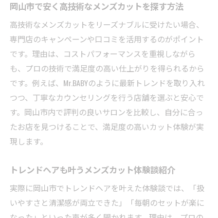
プロが教える似合うメンズカットの選び方
岡山市で安く高技術なメンズカットを探す方法
個性を引き出す岡山のメンズカット体験談
高技術なメンズカットをリーズナブルに受けたい場合、
最新メンズカットで印象を変える方法
専門店のキャンペーンや口コミを活用するのがポイント
岡山で話題の最新メンズカットスタイル特
です。理由は、コストパフォーマンスを重視しながら
集
も、プロの技術で満足度の高い仕上がりを得られるから
印象を大きく変えるメンズカットのテクニ
です。例えば、Mr.BABYのように最新トレンドを取り入れ
ック
つつ、丁寧なカウンセリングを行う店舗を選ぶと安心で
す。岡山市内で評判の良いサロンを比較し、自分に合っ
トレンドを意識したメンズカットの選び方
たお店を見つけることで、満足度の高いカット体験が実
メンズカットで自信が持てる印象を演出
現します。
岡山市で試せる最新メンズカット事例紹介
新しい自分に出会えるメンズカット体験
トレンドヘアも叶うメンズカット体験談紹介
自然な仕上がりを目指す岡山市のメンズカット
実際に岡山市でトレンドヘアを叶えた体験談では、「扱
自然なメンズカットを叶える技術と工夫
いやすさと清潔感が両立できた」「毎朝のセットが楽に
岡山で選ばれるナチュラルなカットスタイ
なった」といった声が多く聞かれます。理由は、プロの