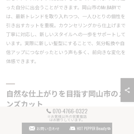
った自分に出会うことができます。岡山市のMr.BABYで
は、最新トレンドを取り入れつつ、一人ひとりの個性を
引き出すカットを重視。カウンセリングから仕上げまで
丁寧に対応し、新しいスタイルへの一歩をサポートして
います。実際に新しい髪型にすることで、気分転換や自
信アップにつながったという声も多く、前向きな変化を
体感できます。
自然な仕上がりを目指す岡山市のメ
ンズカット
070-4766-0322
※お客様以外の営業電話
自然なメンズカットを叶える技術と工夫
はお断りしています。
お問い合わせ
HOT PEPPER Beauty
理想のメンズカットを実現するには、骨格や髪質に合わ