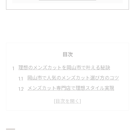
目次
理想のメンズカットを岡山市で叶える秘訣
岡山市で人気のメンズカット選び方のコツ
メンズカット専門店で理想スタイル実現
岡山で話題の最新メンズカット事情を解説
骨格や髪質を活かすメンズカットテクニッ
ク
岡山市で安く高技術なメンズカットを探す