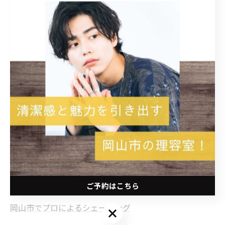
stylist甲本雅人
--------------------------------------------------------------------
--
Hair Salon Mr.BABY
住所 :
岡山県岡山市北区平田104-117
ハレレアⅡ 101
電話番号 :
070-4766-0322
岡山市で多彩なメンズカット
岡山市で高い技術のメンズパーマ
ご予約はこちら
岡山市でプロによるシェービング
ご予約はこちら