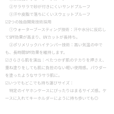
②サラサラで砂が付きにくいサンドプルーフ
③汗や皮脂で落ちにくいスウェットプルーフ
☑2つの独自開発技術採用
①ウォーターブースティング技術：汗や水分に反応し
てSPF効果が高まり、UVカットが長持ち。
②ポリメリックハイテンパー技術：高い気温の中で
も、長時間SPF効果を維持します。
☑さらさら肌を演出：べたつかず肌のテカりを押さえ、
重ね塗りをしても肌に負担のない軽い使用感。パウダー
を塗ったようなサラサラ肌に。
☑いつでもどこでも持ち運びサイズ：
特定のイヤホンケースにぴったりはまるサイズ感。ケ
ースに入れてキーホルダーにように持ち歩いても◎