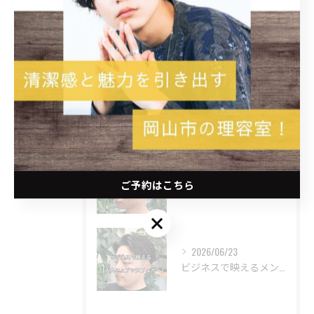
最近の投稿
Recent Posts
2026/08/06
【夏メンズヘアスタイル】ベリーショート/短髪/ツーブロック/アップバング/フェードカット/ブリーチカラー stylist甲本雅人
2026/07/03
ご予約はこちら
【癖毛】で悩む岡山のビジネスマンに今一番おすすめしたい、【外国人風】大人ショートスタイルstylist甲本雅人
ご予約はこちら
2026/06/23
ビジネスで映えるメンズパーマ【大人ニュアンスフェザー】20代/30代/40代 stylist甲本雅人